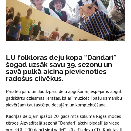
LU folkloras deju kopa “Dandari”
šogad uzsāk savu 39. sezonu un
savā pulkā aicina pievienoties
radošus cilvēkus.
Paralēli pāru un daudzpāru deju apgūšanai, iespējams apgūt
gadskārtu dziesmas, ieražas, kā arī muzicēt. Īpašu uzmanību
pievēršam tautastērpu detaļām un komplektēšanai.
Kadriļas dejojam īpašos 20. gadsimta sākuma Rīgas modes
tērpos. Aizvadītajā sezonā “Dandari” aktīvi piedalījās video
projektā „100 danči simtgadei” , kā arī izdeva CD „Kadriļas II”.