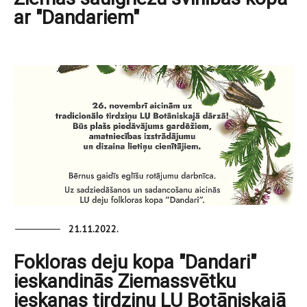
ar "Dandariem"
21.11.2022.
Fokloras deju kopa "Dandari"
ieskandinās Ziemassvētku
ieskaņas tirdziņu LU Botāniskajā