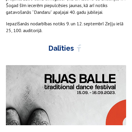
Šogad šīm iecerēm piepulcēsies jaunas, kā arī notiks
gatavošanās “Dandaru” apaļajai 40. gadu jubilejai.
Iepazīšanās nodarbības notiks 9. un 12. septembrī Zeļļu ielā
25, 100. auditorijā.
Dalīties