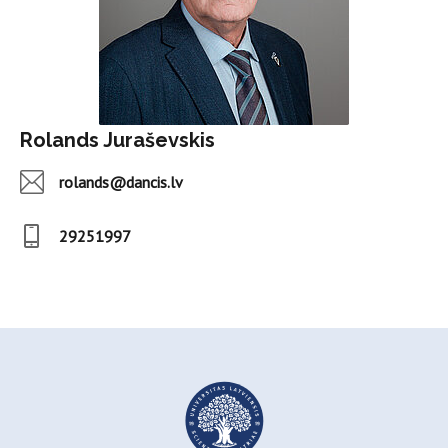
Rolands Juraševskis
rolands@dancis.lv
29251997