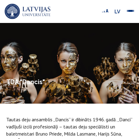
LV
TDA "Dancis"
Tautas deju ansamblis „Dancis” ir dibināts 1946. gadā. „Danci”
vadījuši izcili profesionāļi – tautas deju speciālisti un
baletmeistari Bruno Priede, Milda Lasmane, Harijs Sūna,