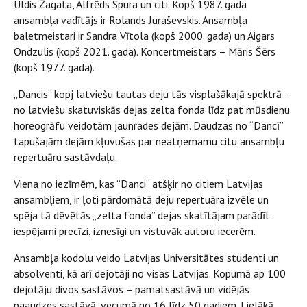
Uldis Žagata, Alfrēds Spura un citi. Kopš 1987. gada
ansambļa vadītājs ir Rolands Juraševskis. Ansambļa
baletmeistari ir Sandra Vītola (kopš 2000. gada) un Aigars
Ondzulis (kopš 2021. gada). Koncertmeistars – Māris Šērs
(kopš 1977. gada).
„Dancis” kopj latviešu tautas deju tās visplašākajā spektrā –
no latviešu skatuviskās dejas zelta fonda līdz pat mūsdienu
horeogrāfu veidotām jaunrades dejām. Daudzas no “Dancī”
tapušajām dejām kļuvušas par neatņemamu citu ansambļu
repertuāru sastāvdaļu.
Viena no iezīmēm, kas “Danci” atšķir no citiem Latvijas
ansambļiem, ir ļoti pārdomātā deju repertuāra izvēle un
spēja tā dēvētās „zelta fonda” dejas skatītājam parādīt
iespējami precīzi, iznesīgi un vistuvāk autoru iecerēm.
Ansambļa kodolu veido Latvijas Universitātes studenti un
absolventi, kā arī dejotāji no visas Latvijas. Kopumā ap 100
dejotāju divos sastāvos – pamatsastāvā un vidējās
paaudzes sastāvā, vecumā no 16 līdz 50 gadiem. Lielākā