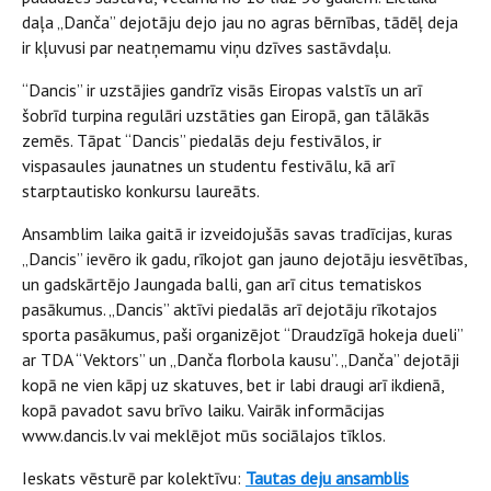
daļa „Danča” dejotāju dejo jau no agras bērnības, tādēļ deja
ir kļuvusi par neatņemamu viņu dzīves sastāvdaļu.
“Dancis” ir uzstājies gandrīz visās Eiropas valstīs un arī
šobrīd turpina regulāri uzstāties gan Eiropā, gan tālākās
zemēs. Tāpat “Dancis” piedalās deju festivālos, ir
vispasaules jaunatnes un studentu festivālu, kā arī
starptautisko konkursu laureāts.
Ansamblim laika gaitā ir izveidojušās savas tradīcijas, kuras
„Dancis” ievēro ik gadu, rīkojot gan jauno dejotāju iesvētības,
un gadskārtējo Jaungada balli, gan arī citus tematiskos
pasākumus. „Dancis” aktīvi piedalās arī dejotāju rīkotajos
sporta pasākumus, paši organizējot “Draudzīgā hokeja dueli”
ar TDA “Vektors” un „Danča florbola kausu”. „Danča” dejotāji
kopā ne vien kāpj uz skatuves, bet ir labi draugi arī ikdienā,
kopā pavadot savu brīvo laiku. Vairāk informācijas
www.dancis.lv vai meklējot mūs sociālajos tīklos.
Ieskats vēsturē par kolektīvu:
Tautas deju ansamblis