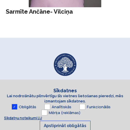
Sarmīte Ančāne- Vilciņa
Sīkdatnes
Lai nodrošinātu pilnvērtīgu šīs vietnes lietošanas pieredzi, mēs
izmantojam sīkdatnes.
Obligātās
Analītiskās
Funkcionālās
Mērķa (reklāmas)
Sīkdatņu noteikumi LU
Apstiprināt obligātās