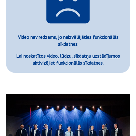
Video nav redzams, jo neizvēlējāties funkcionālās
sīkdatnes.
Lai noskatītos video, lūdzu,
sīkdatņu uzstādījumos
aktivizējiet funkcionālās sīkdatnes.