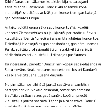
Dibināšanas pirmsākumos kolektīvs bija nesaraujami
saistīts ar deju ansambli "Dancis". Abi ansambļi kopā
ir priecējuši skatītājus ar krāšņiem koncertiem gan Latvijā,
gan festivālos Eiropā.
Ar laiku vokālā grupa sāka savu koncertdzīvi. Ikgadēji
koncerti Ziemassvētkos nu jau kļuvuši par tradīciju. Savus
klausītājus "Dancis" priecē arī ansambļa jubilejas koncertos.
Dziedātāji ir viesojušies gan pansionātos, gan bērnu namos.
Par dziedātāju profesionalitāti un atraktivitāti varējuši
pārliecināties arī klausītāji LU rīkotajos pasākumos.
Kā interesantu pieredzi "Dancis" min kopēju sadziedāšanos ar
Suitu sievām. Neaizmirstams koncerts noticis arī Kandavā,
kas bija veltīts Jāņa Lūsēna daiļradei.
No pirmsākumos dibinātā jauktā sastāva ansamblis ir
pārtapis par vīru vokālo ansambli, tomēr tas nemaina
tradīciju vairākas reizes gadā sanākt kopā un priecēt
klausītājus jauktā sastāvā. Tāpat jauktā sastāvā "Dancis"
ir iedziedājuši dziesmas deju ansambļu vadzībām.