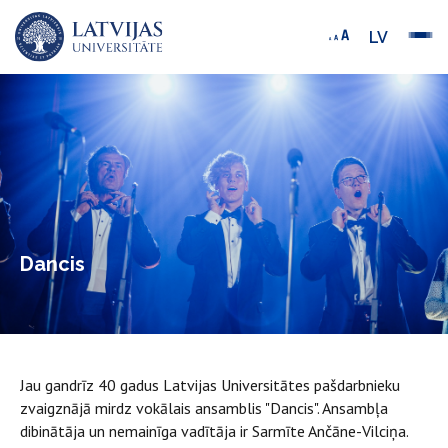
LV
Dancis
Jau gandrīz 40 gadus Latvijas Universitātes pašdarbnieku
zvaigznājā mirdz vokālais ansamblis "Dancis". Ansambļa
dibinātāja un nemainīga vadītāja ir Sarmīte Ančāne-Vilciņa.