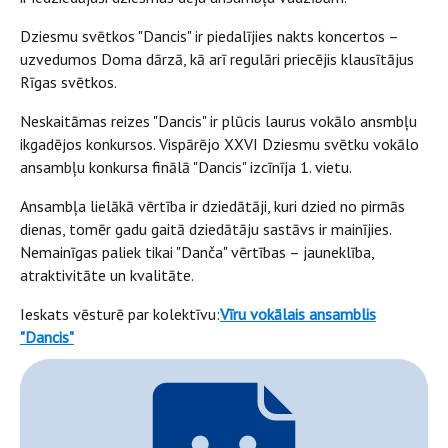
Dziesmu svētkos "Dancis" ir piedalījies nakts koncertos –
uzvedumos Doma dārzā, kā arī regulāri priecējis klausītājus
Rīgas svētkos.
Neskaitāmas reizes "Dancis" ir plūcis laurus vokālo ansmbļu
ikgadējos konkursos. Vispārējo XXVI Dziesmu svētku vokālo
ansambļu konkursa finālā "Dancis" izcīnīja 1. vietu.
Ansambļa lielākā vērtība ir dziedātāji, kuri dzied no pirmās
dienas, tomēr gadu gaitā dziedātāju sastāvs ir mainījies.
Nemainīgas paliek tikai "Danča" vērtības – jauneklība,
atraktivitāte un kvalitāte.
Ieskats vēsturē par kolektīvu:
Vīru vokālais ansamblis
"Dancis"