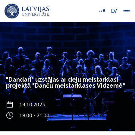
LV
"Dandari" uzstājas ar deju meistarklasi
projektā "Danču meistarklases Vidzemē"
14.10.2025.
19.00 - 21.00