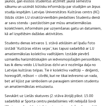
jaunos, gan esošos studentus atzīmēt jaunā semestra
sākumu un uzzināt būtisku informāciju par studijām un ārpus
studiju iespējām. Latvijas Universitātes Kultūras centrs (KC)
līdzās citām LU struktūrvienībām piedalīsies Studentu dienā
ar savu stendu - pastāstīsim par mūsu amatiermākslas
kolektīviem, informēsim par uzņemšanas gaitu un datumiem,
kā arī izspēlēsim dažādas aktivitātes.
Studentu dienas ietvaros 1. stāvā atklāsim arī īpašu foto
izstādi “Kultūras elites sejas”, kas tapusi sadarbībā ar LU
amatiermākslas kolektīvu vadītājiem. Izstāde pievērš
uzmanību harizmātiskajām un iedvesmojošajām personībām,
kas ik dienu veido LU kultūras dzīvi un ir nozīmīga daļa no
Latvijas kultūras telpas. Tie ir kolektīvu vadītāji — diriģenti,
horeogrāfi, režisori — cilvēki, kuri ne tikai iedvesmo un vada,
bet arī kļūst par simboliem un paraugiem simtiem studentu
un amatiermākslas entuziastu.
Savukārt uz Lielās skatuves (2. stāva ātrijā) plkst. 15.00
sadarbībā ar Sporta centru piedalīsimies vēl nebijušā šovā