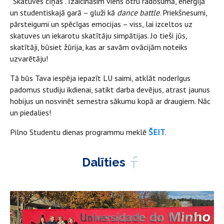
“Skatuves cīņas”. Izaicināsim viens otru radošumā, enerģijā
un studentiskajā garā – gluži kā
dance battle
. Priekšnesumi,
pārsteigumi un spēcīgas emocijas – viss, lai izceltos uz
skatuves un iekarotu skatītāju simpātijas. Jo tieši jūs,
skatītāji, būsiet žūrija, kas ar savām ovācijām noteiks
uzvarētāju!
Tā būs Tava iespēja iepazīt LU saimi, atklāt noderīgus
padomus studiju ikdienai, satikt darba devējus, atrast jaunus
hobijus un nosvinēt semestra sākumu kopā ar draugiem. Nāc
un piedalies!
Pilno Studentu dienas programmu meklē
ŠEIT
.
Dalīties