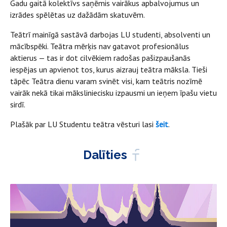
Gadu gaitā kolektīvs saņēmis vairākus apbalvojumus un
izrādes spēlētas uz dažādām skatuvēm.
Teātrī mainīgā sastāvā darbojas LU studenti, absolventi un
mācībspēki. Teātra mērķis nav gatavot profesionālus
aktierus — tas ir dot cilvēkiem radošas pašizpaušanās
iespējas un apvienot tos, kurus aizrauj teātra māksla. Tieši
tāpēc Teātra dienu varam svinēt visi, kam teātris nozīmē
vairāk nekā tikai māksliniecisku izpausmi un ieņem īpašu vietu
sirdī.
Plašāk par LU Studentu teātra vēsturi lasi
šeit
.
Dalīties