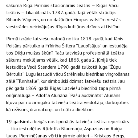
sākumā Rīgā. Pirmais stacionārais teātris — Rīgas Vācu
teātris — tika dibināts 1782. gadā. Tajā vēlāk strādājis
Rihards Vāgners, un no dažādām Eiropas valstīm vestās
viesizrādes veicinājušas Rīgas kultūras dzīves attīstību.
Pirmā izrāde latviešu valodā notika 1818. gadā, kad Jānis
Peitāns pārtulkoja Frīdriha Šillera “Laupītājus” un iestudēja
tos Dikļu muižas šķūnī. Taču latviešu profesionālā teātra
sākums meklējams vēlāk, kad 1868. gada 2. jūnijā tiek
iestudēta Vecā Stendera 1790. gadā tulkotā luga “Žūpu
Bērtulis”. Lugu iestudē vācu Strēlnieku biedrības vingrošanas
zālē “Turnhalle”, kur simboliski dzimst latviešu teātris. Jau
pēc gada 1869. gadā Rīgas Latviešu biedrībā tapa pirmā
oriģinālluga – Ādolfa Alunāna “Pašu audzināts”. Alunāns
kļuva par nozīmīgāko latviešu teātra veidotāju, darbojoties
kā režisors, dramaturgs un teātra direktors.
19. gadsimta beigās nostiprinājās latviešu teātra repertuārs
– tika iestudētas Rūdolfa Blaumaņa, Aspazijas un Raiņa
lugas. Pieminēšanas vērti ir pirmie aktieri – Kristaps Bergs,