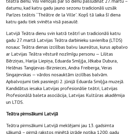
teātra dienu. Visi vienojas par šo dienu pasludināt 27. martu –
datumu, kad katru gadu jauno sezonu tradicionāli uzsāk
Parīzes teātris “Théâtre de la Ville”. Kopš tā laika šī diena
katru gadu tiek svinēta visā pasaulē.
Latvijā Teātra dienu svin katrā teātrī un tradicionāli katru
gadu 27. martā Latvijas Teātra darbinieku savienība (LTDS)
nosauc Teātra dienas izcilības balvu laureātus, kurus apbalvo
ar Latvijas Teātra vēsturē nozīmīgu personu — Lilitas
Bērziņas, Harija Liepiņa, Eduarda Smiļģa, Jēkaba Dubura,
Helēnas Tangijevas-Birznieces, Andra Freiberga, Veras
Singajevskas — vārdos nosauktām izcilības balvām.
Apbalvojumi tiek pasniegti 2. jūnijā Eduarda Smiļģa muzejā.
Kandidātus iesaka Latvijas profesionālie teātri, Latvijas
Profesionālā baleta asociācija, Latvijas Kultūras akadēmija
un LTDS.
Teātra pirmsākumi Latvijā
Teātra pirmsākumi Latvijā meklējami jau 13. gadsimta
sākumā – pirmā rakstos minētā izrāde notika 1200. gadu