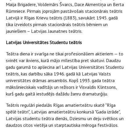
Maija Brigadere, Voldemārs Švarcs, Dace Akmentiņa un Berta
Rūmniece. Pirmais joprojām pastāvošais stacionārais teātris
Latvijā ir Rīgas Krievu teātris (1883), savukārt 1945. gadā
tika izveidots pirmais stacionārais teātris bērniem un
jauniešiem – Latvijas Jaunatnes teātris.
Latvijas Universitātes Studentu teātris
Teātra diena ir svarīga ne tikai profesionāliem aktieriem — to
svinēt var ikviens, kurā mājo mīlestība pret skatuvi. Daudzu
gadu garumā to apliecina arī Latvijas Universitātes Studentu
teātris, kas darbību sāka 1946. gadā kā Latvijas Valsts
universitātes drāmas ansamblis. Kopš 1993. gada teātra
mākslinieciskais vadītājs un režisors ir Visvaldis Klintsons,
kurš gadu gaitā iestudējis dažādu žanru dramaturģiju.
Teātris regulāri piedalās Rīgas amatierteātru skatē "Rīga
spēlē teātri", Latvijas amatierteātru konkursā "Gada izrāde",
Latvijas studentu teātra dienās, Dziesmu un deju svētkos un
daudzos citos vietēja un starptautiska mēroga festivālos.