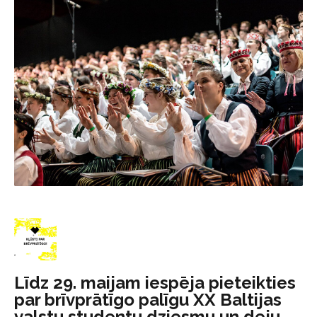
Līdz 29. maijam iespēja pieteikties
par brīvprātīgo palīgu XX Baltijas
valstu studentu dziesmu un deju