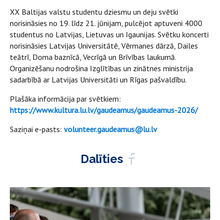
XX Baltijas valstu studentu dziesmu un deju svētki
norisināsies no 19. līdz 21. jūnijam, pulcējot aptuveni 4000
studentus no Latvijas, Lietuvas un Igaunijas. Svētku koncerti
norisināsies Latvijas Universitātē, Vērmanes dārzā, Dailes
teātrī, Doma baznīcā, Vecrīgā un Brīvības laukumā.
Organizēšanu nodrošina Izglītības un zinātnes ministrija
sadarbībā ar Latvijas Universitāti un Rīgas pašvaldību.
Plašāka informācija par svētkiem:
https://www.kultura.lu.lv/gaudeamus/gaudeamus-2026/
Saziņai e-pasts:
volunteer.gaudeamus@lu.lv
Dalīties