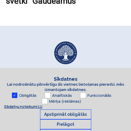
svētki “Gaudeamus”
Sīkdatnes
Lai nodrošinātu pilnvērtīgu šīs vietnes lietošanas pieredzi, mēs
izmantojam sīkdatnes.
Obligātās
Analītiskās
Funkcionālās
Mērķa (reklāmas)
Sīkdatņu noteikumi LU
Apstiprināt obligātās
Pielāgot