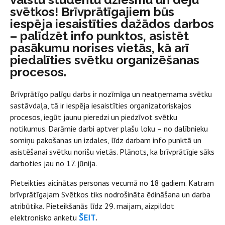
svētkos! Brīvprātīgajiem būs
iespēja iesaistīties dažādos darbos
– palīdzēt info punktos, asistēt
pasākumu norises vietās, kā arī
piedalīties svētku organizēšanas
procesos.
Brīvprātīgo palīgu darbs ir nozīmīga un neatņemama svētku
sastāvdaļa, tā ir iespēja iesaistīties organizatoriskajos
procesos, iegūt jaunu pieredzi un piedzīvot svētku
notikumus. Darāmie darbi aptver plašu loku – no dalībnieku
somiņu pakošanas un izdales, līdz darbam info punktā un
asistēšanai svētku norišu vietās. Plānots, ka brīvprātīgie sāks
darboties jau no 17. jūnija.
Pieteikties aicinātas personas vecumā no 18 gadiem. Katram
brīvprātīgajam Svētkos tiks nodrošināta ēdināšana un darba
atribūtika. Pieteikšanās līdz 29. maijam, aizpildot
elektronisko anketu
ŠEIT
.