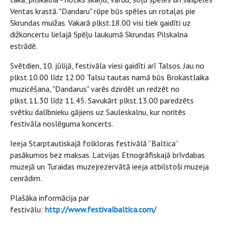
Ventas krastā. "Dandaru" rūpe būs spēles un rotaļas pie
Skrundas muižas. Vakarā plkst.18.00 visi tiek gaidīti uz
dižkoncertu lielajā Spēļu laukumā Skrundas Pilskalna
estrādē.
Svētdien, 10. jūlijā, festivāla viesi gaidīti arī Talsos. Jau no
plkst.10.00 līdz 12.00 Talsu tautas namā būs Brokastlaika
muzicēšana, "Dandarus" varēs dzirdēt un redzēt no
plkst.11.30 līdz 11.45. Savukārt plkst.13.00 paredzēts
svētku dalībnieku gājiens uz Sauleskalnu, kur noritēs
festivāla noslēguma koncerts.
Ieeja Starptautiskajā folkloras festivālā “Baltica”
pasākumos bez maksas. Latvijas Etnogrāfiskajā brīvdabas
muzejā un Turaidas muzejrezervātā ieeja atbilstoši muzeja
cenrādim.
Plašāka informācija par
festivālu:
http://www.festivalbaltica.com/