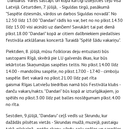
"Dandarus" varēs sastapt un kopā kārtīgi izdejoties teju visā
Latvijā. Ceturtdien, 7. jūlijā, - Siguldas tirgū, pasākumā
"Saspēle dziesmās, vārdos un darbos Siguldas novadā". No
12.50 līdz 13.00 "Dandari" rādīs ko var, bet no no plkst.14.30
līdz 15.00 visi aicināti uz dančiem! Savukārt tai pat dienā
plkst.18.00 "Dandari" kopā ar citiem dalībniekiem piedalīsies
festivāla atklāšanas koncertā Turaidā "Spēlē šādu vakariņu".
Piektdien, 8. jūlijā, mūsu folkloras deju entuziasti būs
sastopami Rīgā, skvērā pie LU galvenās ēkas, kur būs
iekārtotas Skaņumājas saspēles teltis. No plkst.14.00 līdz
14.00 - mandolīnu saspēle, no plkst.17.00 - 17.40 - cimboļu
saspēle. Bet vakarā no plkst.21.00 līdz pat rīta
gaismai Rīgas Latviešu biedrības namā būs Festivāla klubs -
danču vakars/nakts. "Dandari" būs kopā ar izturīgākajiem, jo
spēlēs no plkst.3.00 līdz pat balles noslēgumam plkst.4.00
no rīta.
Sestdien, 9.jūlijā, "Dandaru" ceļš vedīs uz Skrundu, kur
dažādās pilsētas vietās - Skrundas muižā, muzejā, pastaigu
takā, pilskalnā - notiks skaņu, vārdu, soļu spēles un saspēles