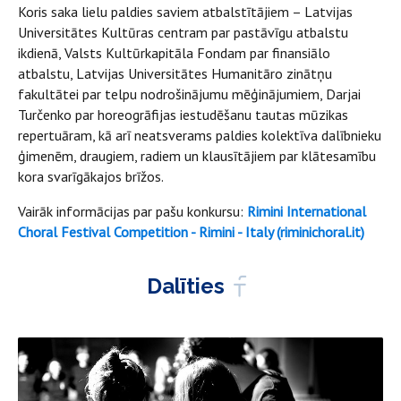
Koris saka lielu paldies saviem atbalstītājiem – Latvijas
Universitātes Kultūras centram par pastāvīgu atbalstu
ikdienā, Valsts Kultūrkapitāla Fondam par finansiālo
atbalstu, Latvijas Universitātes Humanitāro zinātņu
fakultātei par telpu nodrošinājumu mēģinājumiem, Darjai
Turčenko par horeogrāfijas iestudēšanu tautas mūzikas
repertuāram, kā arī neatsverams paldies kolektīva dalībnieku
ģimenēm, draugiem, radiem un klausītājiem par klātesamību
kora svarīgākajos brīžos.
Vairāk informācijas par pašu konkursu:
Rimini International
Choral Festival Competition - Rimini - Italy (riminichoral.it)
Dalīties