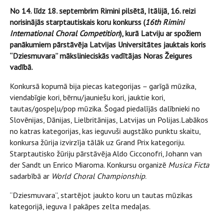
No 14. līdz 18. septembrim Rimini pilsētā, Itālijā, 16. reizi
norisinājās starptautiskais koru konkurss (
16th Rimini
International Choral Competition
), kurā Latviju ar spožiem
panākumiem pārstāvēja Latvijas Universitātes jauktais koris
“Dziesmuvara” mākslinieciskās vadītājas Noras Žeigures
vadībā.
Konkursā kopumā bija piecas kategorijas – garīgā mūzika,
viendabīgie kori, bērnu/jauniešu kori, jauktie kori,
tautas/gospeļu/pop mūzika. Šogad piedalījās dalībnieki no
Slovēnijas, Dānijas, Lielbritānijas, Latvijas un Polijas.Labākos
no katras kategorijas, kas ieguvuši augstāko punktu skaitu,
konkursa žūrija izvirzīja tālāk uz Grand Prix kategoriju.
Starptautisko žūriju pārstāvēja Aldo Cicconofri, Johann van
der Sandt un Enrico Miaroma. Konkursu organizē
Musica Ficta
sadarbībā ar
World Choral Championship
.
“Dziesmuvara”, startējot jaukto koru un tautas mūzikas
kategorijā, ieguva I pakāpes zelta medaļas.