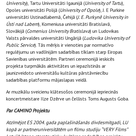
University
), Tartu Universitāti Igaunijā (
University of Tartu
),
Opoles universitāti Polijā (
University of Opole
), J. E Purkine
universitāti Ustinadlabemā, Čehijā (
J. E. Purkyně University in
Ústí nad Labem
), Komeniusa universitāti Bratislavā,
Slovākijā (
Comenius University Bratislava
) un Ludovikas
Valsts pārvaldes universitāti Ungārijā (
Ludovika University of
Public Service
). Tās mērķis ir vienoties par normatīvo
regulējumu un vadlīnijām sadarbības tīklam starp Eiropas
Savienības universitātēm. Partneri ceremonijā ieskicēs
projekta turpmākās aktivitātes un iepazīstinās ar
jaunizveidoto universitāšu kultūras pārstāvniecību
sadarbības platformu mājaslapas veidā.
Ar muzikālu sveicienu klātesošos ceremonijā iepriecinās
koncertmeistare Ilze Dzērve un čellists Toms Augusts Goba.
Par CAMINO Projektu
Atzīmējot ES 2004. gada paplašināšanās divdesmitgadi, LU
kopā ar partneruniversitātēm un filmu studiju “VERY Films”