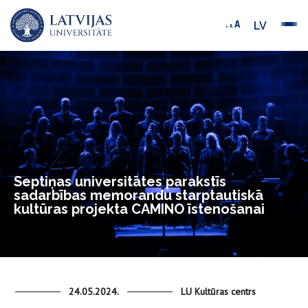
LV
Septiņas universitātes parakstīs
sadarbības memorandu starptautiskā
kultūras projekta CAMINO īstenošanai
24.05.2024.
LU Kultūras centrs