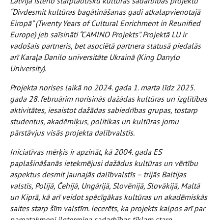
Latvijā īsteno starptautisku kultūras sadarbības projektu
“Divdesmit kultūras bagātināšanas gadi atkalapvienotajā
Eiropā” (Twenty Years of Cultural Enrichment in Reunified
Europe) jeb saīsināti “CAMINO Projekts”. Projektā LU ir
vadošais partneris, bet asociētā partnera statusā piedalās
arī Karaļa Danilo universitāte Ukrainā (King Danylo
University).
Projekta norises laikā no 2024. gada 1. marta līdz 2025.
gada 28. februārim norisinās dažādas kultūras un izglītības
aktivitātes, iesaistot dažādas sabiedrības grupas, tostarp
studentus, akadēmiķus, politikas un kultūras jomu
pārstāvjus visās projekta dalībvalstīs.
Iniciatīvas mērķis ir apzināt, kā 2004. gada ES
paplašināšanās ietekmējusi dažādus kultūras un vērtību
aspektus desmit jaunajās dalībvalstīs – trijās Baltijas
valstīs, Polijā, Čehijā, Ungārijā, Slovēnijā, Slovākijā, Maltā
un Kiprā, kā arī veidot spēcīgākas kultūras un akadēmiskās
saites starp šīm valstīm. Iecerēts, ka projekts kalpos arī par
pamatakmeni ilgtermiņa sadarbības tīklam starp