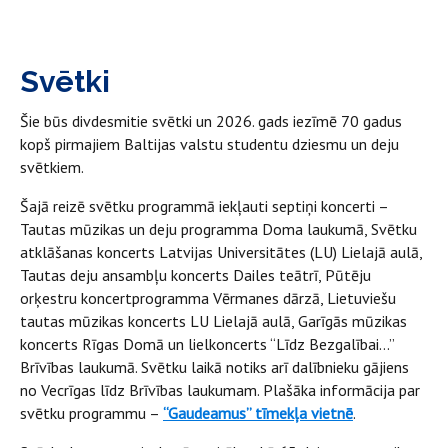
Svētki
Šie būs divdesmitie svētki un 2026. gads iezīmē 70 gadus
kopš pirmajiem Baltijas valstu studentu dziesmu un deju
svētkiem.
Šajā reizē svētku programmā iekļauti septiņi koncerti –
Tautas mūzikas un deju programma Doma laukumā, Svētku
atklāšanas koncerts Latvijas Universitātes (LU) Lielajā aulā,
Tautas deju ansambļu koncerts Dailes teātrī, Pūtēju
orķestru koncertprogramma Vērmanes dārzā, Lietuviešu
tautas mūzikas koncerts LU Lielajā aulā, Garīgās mūzikas
koncerts Rīgas Domā un lielkoncerts “Līdz Bezgalībai…”
Brīvības laukumā. Svētku laikā notiks arī dalībnieku gājiens
no Vecrīgas līdz Brīvības laukumam. Plašāka informācija par
svētku programmu –
“Gaudeamus” tīmekļa vietnē
.