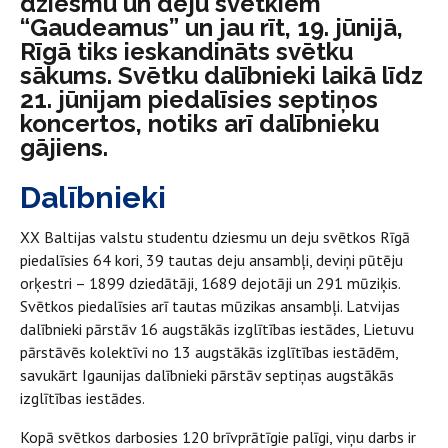
dziesmu un deju svētkiem
“Gaudeamus” un jau rīt, 19. jūnijā,
Rīgā tiks ieskandināts svētku
sākums. Svētku dalībnieki laikā līdz
21. jūnijam piedalīsies septiņos
koncertos, notiks arī dalībnieku
gājiens.
Dalībnieki
XX Baltijas valstu studentu dziesmu un deju svētkos Rīgā
piedalīsies 64 kori, 39 tautas deju ansambļi, deviņi pūtēju
orķestri – 1899 dziedātāji, 1689 dejotāji un 291 mūziķis.
Svētkos piedalīsies arī tautas mūzikas ansambļi. Latvijas
dalībnieki pārstāv 16 augstākās izglītības iestādes, Lietuvu
pārstāvēs kolektīvi no 13 augstākās izglītības iestādēm,
savukārt Igaunijas dalībnieki pārstāv septiņas augstākās
izglītības iestādes.
Kopā svētkos darbosies 120 brīvprātīgie palīgi, viņu darbs ir