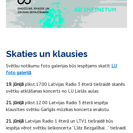
Skaties un klausies
Svētku notikumu foto galerijas būs iespējams skatīt
LU
foto galerijā
.
19. jūnijā
plkst.17.00 Latvijas Radio 3 ēterā tiešraidē skanēs
svētku atklāšanas koncerts no LU Lielās aulas.
21. jūnijā
plkst.12.00 Latvijas Radio 3 ēterā iespēja
klausīties svētku Garīgās mūzikas koncerta ierakstu.
21. jūnijā
Latvijas Radio 1 ēterā un LTV1 tiešraidē būs
iespēja vērot svētku lielkoncerta “Līdz Bezgalībai…” tiešraidi.