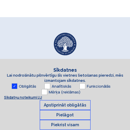
Sīkdatnes
Lai nodrošinātu pilnvērtīgu šīs vietnes lietošanas pieredzi, mēs
izmantojam sīkdatnes.
Obligātās
Analītiskās
Funkcionālās
Mērķa (reklāmas)
Sīkdatņu noteikumi LU
Apstiprināt obligātās
Pielāgot
Piekrist visam
Sīkdatnes