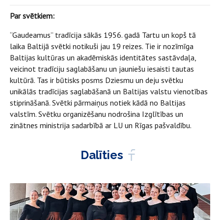
Par svētkiem:
“Gaudeamus” tradīcija sākās 1956. gadā Tartu un kopš tā
laika Baltijā svētki notikuši jau 19 reizes. Tie ir nozīmīga
Baltijas kultūras un akadēmiskās identitātes sastāvdaļa,
veicinot tradīciju saglabāšanu un jauniešu iesaisti tautas
kultūrā. Tas ir būtisks posms Dziesmu un deju svētku
unikālās tradīcijas saglabāšanā un Baltijas valstu vienotības
stiprināšanā. Svētki pārmaiņus notiek kādā no Baltijas
valstīm. Svētku organizēšanu nodrošina Izglītības un
zinātnes ministrija sadarbībā ar LU un Rīgas pašvaldību.
Dalīties